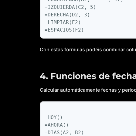
=IZQUIERDA(C2, 5)

=DERECHA(D2, 3)

=LIMPIAR(E2)

Con estas fórmulas podéis combinar colum
4. Funciones de fecha
Calcular automáticamente fechas y period
=HOY()

=AHORA()

=DIAS(A2, B2)
