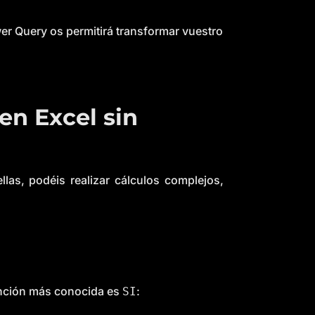
t
p
r
o
er Query os permitirá transformar vuestro
n
u
n
c
i
a
ti
o
n
en Excel sin
n
u
a
n
c
e
s
.
llas, podéis realizar cálculos complejos,
L
e
a
r
n
m
o
r
e
unción más conocida es
:
SI