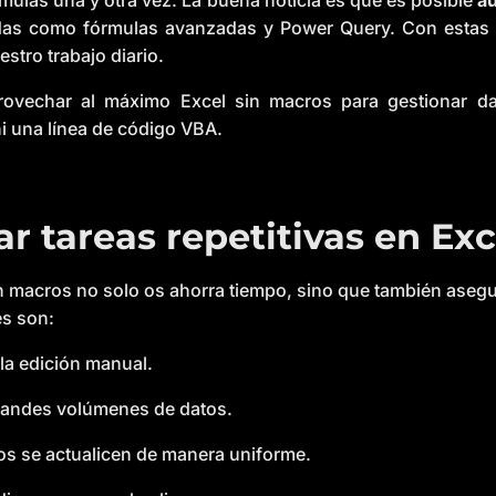
ulas una y otra vez. La buena noticia es que es posible
au
adas como fórmulas avanzadas y Power Query. Con estas t
stro trabajo diario.
ovechar al máximo Excel sin macros para gestionar dat
i una línea de código VBA.
r tareas repetitivas en Ex
in macros no solo os ahorra tiempo, sino que también aseg
es son:
la edición manual.
grandes volúmenes de datos.
los se actualicen de manera uniforme.