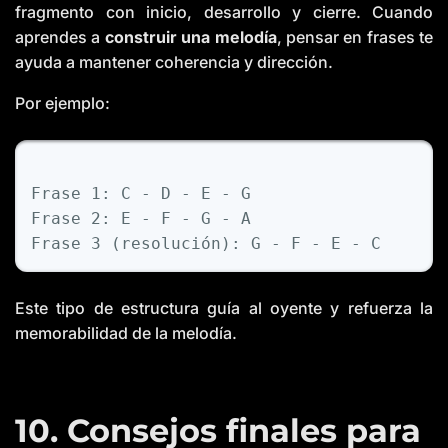
fragmento con inicio, desarrollo y cierre. Cuando
aprendes a
construir una melodía
, pensar en frases te
ayuda a mantener coherencia y dirección.
Por ejemplo:
Frase
1
:
C
-
D
-
E
-
G
Frase
2
:
E
-
F
-
G
-
A
Frase
3
(
resoluci
ó
n
)
:
G
-
F
-
E
-
C
Este tipo de estructura guía al oyente y refuerza la
memorabilidad de la melodía.
10. Consejos finales para