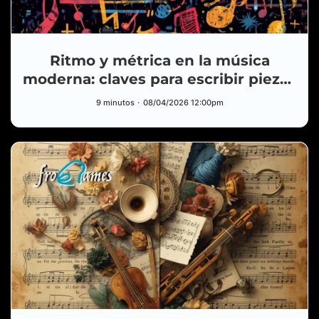
Ritmo y métrica en la música
moderna: claves para escribir piezas
más interesantes
9 minutos
08/04/2026 12:00pm
HUB