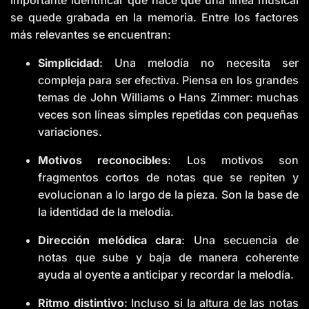
ti
o
se quede grabada en la memoria. Entre los factores
n
n
más relevantes se encuentran:
u
a
n
c
Simplicidad
: Una melodía no necesita ser
e
s
compleja para ser efectiva. Piensa en los grandes
.
L
temas de John Williams o Hans Zimmer: muchas
e
a
veces son líneas simples repetidas con pequeñas
r
n
variaciones.
m
o
r
Motivos reconocibles
: Los motivos son
e
fragmentos cortos de notas que se repiten y
evolucionan a lo largo de la pieza. Son la base de
la identidad de la melodía.
Dirección melódica clara
: Una secuencia de
notas que sube y baja de manera coherente
ayuda al oyente a anticipar y recordar la melodía.
Ritmo distintivo
: Incluso si la altura de las notas