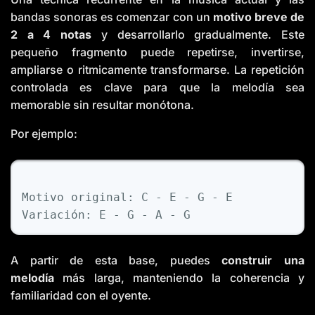
bandas sonoras es comenzar con un
motivo breve de
2 a 4 notas
y desarrollarlo gradualmente. Este
pequeño fragmento puede repetirse, invertirse,
ampliarse o ritmicamente transformarse. La repetición
controlada es clave para que la melodía sea
memorable sin resultar monótona.
Por ejemplo:
Motivo
original
: 
C
-
E
-
G
-
E
Variaci
ó
n
: 
E
-
G
-
A
-
G
A partir de esta base, puedes
construir una
melodía
más larga, manteniendo la coherencia y
familiaridad con el oyente.