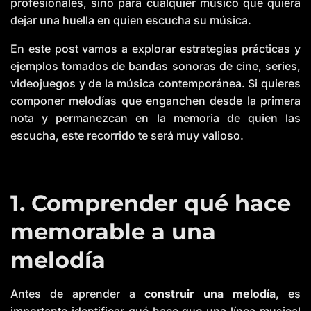
profesionales, sino para cualquier músico que quiera
o
g
dejar una huella en quien escucha su música.
'
s
B
En este post vamos a explorar estrategias prácticas y
l
o
g
ejemplos tomados de bandas sonoras de cine, series,
V
o
videojuegos y de la música contemporánea. Si quieres
i
c
componer melodías que enganchen desde la primera
e
A
nota y permanezcan en la memoria de quien las
I
™
escucha, este recorrido te será muy valioso.
m
a
y
h
a
v
e
1. Comprender qué hace
s
li
g
h
memorable a una
t
p
r
melodía
o
n
u
n
c
Antes de aprender a
construir una melodía
, es
i
a
importante identificar qué hace que una línea musical