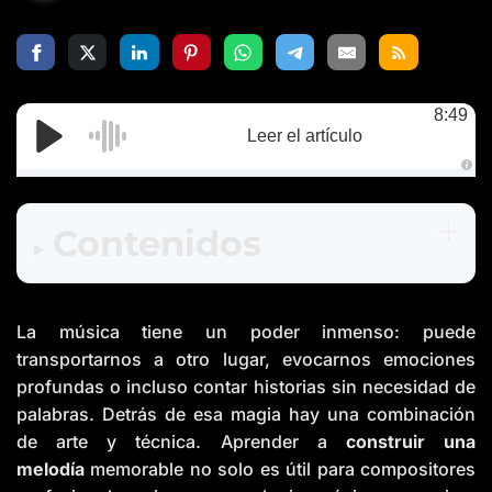
8:49
Leer el artículo
A
u
d
i
Contenidos
o
g
e
n
e
r
a
La música tiene un poder inmenso: puede
t
e
d
transportarnos a otro lugar, evocarnos emociones
b
y
profundas o incluso contar historias sin necesidad de
D
r
palabras. Detrás de esa magia hay una combinación
o
p
de arte y técnica. Aprender a
construir una
I
n
melodía
memorable no solo es útil para compositores
B
l