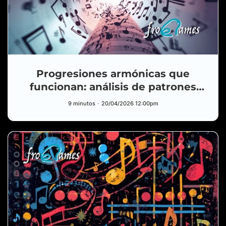
Progresiones armónicas que
funcionan: análisis de patrones
usados en música actual
9 minutos
20/04/2026 12:00pm