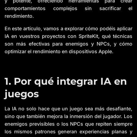
y potente, ofreciendo herramientas para crear
B
l
comportamientos complejos sin sacrificar el
o
g
rendimiento.
V
o
i
c
En este artículo, vamos a explorar cómo podéis aplicar
e
A
IA en vuestros proyectos con SpriteKit, qué técnicas
I
™
son más efectivas para enemigos y NPCs, y cómo
m
a
optimizar el rendimiento en dispositivos Apple.
y
h
a
v
e
s
li
1. Por qué integrar IA en
g
h
t
p
juegos
r
o
n
u
n
La IA no solo hace que un juego sea más desafiante,
c
i
sino que también mejora la inmersión del jugador. Los
a
ti
enemigos previsibles o los NPCs que repiten siempre
o
n
los mismos patrones generan experiencias planas y
n
u