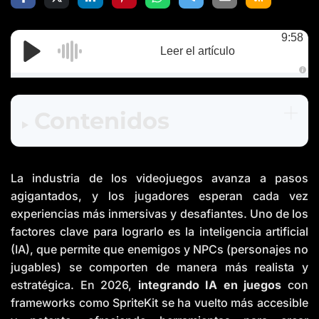
9:58
Leer el artículo
A
u
d
i
Contenidos
o
g
e
n
e
r
a
La industria de los videojuegos avanza a pasos
t
e
d
agigantados, y los jugadores esperan cada vez
b
y
experiencias más inmersivas y desafiantes. Uno de los
D
r
factores clave para lograrlo es la inteligencia artificial
o
p
(IA), que permite que enemigos y NPCs (personajes no
I
n
jugables) se comporten de manera más realista y
B
l
estratégica. En 2026,
integrando IA en juegos
con
o
g
frameworks como SpriteKit se ha vuelto más accesible
'
s