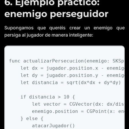
6. Ejemplo práctico:
enemigo perseguidor
Supongamos que queréis crear un enemigo que
persiga al jugador de manera inteligente:
func
actualizarPersecucion
(
enemigo
: 
SKSpr
let
 dx 
=
 jugador.position.x 
-
 enemigo.
let
 dy 
=
 jugador.position.y 
-
 enemigo.
let
 distancia 
=
 sqrt(dx
*
dx 
+
 dy
*
dy)

if
 distancia 
>
10
 {

let
 vector 
=
CGVector
(dx: dx
/dist
        enemigo.position 
=
CGPoint
(x: ene
    } 
else
 {

        atacarJugador()
