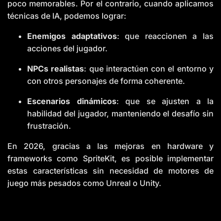
poco memorables. Por el contrario, cuando aplicamos
a
n
técnicas de IA, podemos lograr:
c
e
s
Enemigos adaptativos
: que reaccionen a las
.
L
acciones del jugador.
e
a
r
n
NPCs realistas
: que interactúen con el entorno y
m
o
con otros personajes de forma coherente.
r
e
Escenarios dinámicos
: que se ajusten a la
habilidad del jugador, manteniendo el desafío sin
frustración.
En 2026, gracias a las mejoras en hardware y
frameworks como SpriteKit, es posible implementar
estas características sin necesidad de motores de
juego más pesados como Unreal o Unity.