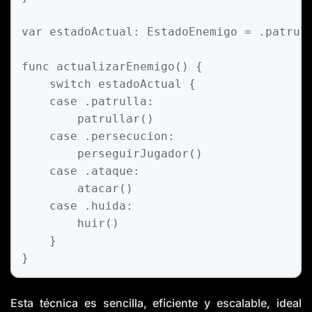
var
 estadoActual: 
EstadoEnemigo
=
 .patrull
func
actualizarEnemigo
() {

switch
 estadoActual {

case
 .patrulla:

        patrullar()

case
 .persecucion:

        perseguirJugador()

case
 .ataque:

        atacar()

case
 .huida:

        huir()

    }

Esta técnica es sencilla, eficiente y escalable, ideal