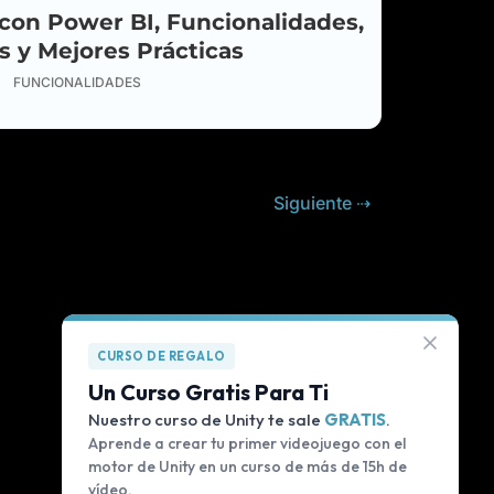
 con Power BI, Funcionalidades,
s y Mejores Prácticas
Construí mi propio CRM sin código (en 20
FUNCIONALIDADES
VIDEO
minutos)
YouTube
7 ago.
¿Fable? ¿Sonnet? ¿Opus? Deja de usar el
VIDEO
Siguiente ⇢
modelo equivocado en Claude — Guía
explicada al 100%
YouTube
6 ago.
¿Puedes distinguir mi voz de una
POST
Inteligencia Artificial?
Blog
6 ago.
CURSO DE REGALO
Un Curso Gratis Para Ti
Comparativa exprés: ¿GPU, TPU o NPU
VIDEO
para proyectos de hobby?
Nuestro curso de Unity te sale
GRATIS
.
YouTube
6 ago.
Aprende a crear tu primer videojuego con el
motor de Unity en un curso de más de 15h de
vídeo.
Deja de decir "me, yesterday, go…" — así