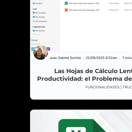
Juan Gabriel Gomila
22/08/2025 8:52am
7 min
Las Hojas de Cálculo Len
Productividad: el Problema d
que Nadie Hab
FUNCIONALIDADES | TRU