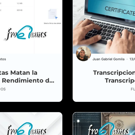
utos
Juan Gabriel Gomila
13
tas Matan la
Transcripcion
e Rendimiento del
Transcrip
la
COS
F