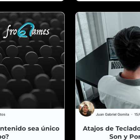
tos
Juan Gabriel Gomila
15
ntenido sea único
Atajos de Teclado
po?
Son y Po