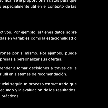
ecífica, se le proporcionan datos para que
n
c
especialmente útil en el contexto de las
i
a
ti
o
n
n
u
a
n
tivos. Por ejemplo, si tienes datos sobre
c
e
as en variables como la estacionalidad o
s
.
L
e
a
trones por sí mismo. Por ejemplo, puede
r
n
presas a personalizar sus ofertas.
m
o
r
ender a tomar decisiones a través de la
e
 útil en sistemas de recomendación.
rucial seguir un proceso estructurado que
adecuado y la evaluación de los resultados.
 prácticos.