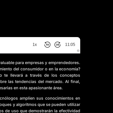
1x
11:05
A
u
d
invaluable para empresas y emprendedores.
i
o
miento del consumidor o en la economía?
g
e
lo te llevará a través de los conceptos
n
e
bre las tendencias del mercado. Al final,
r
a
sarias en esta apasionante área.
t
e
d
tecnólogos amplíen sus conocimientos en
b
y
D
nfoques y algoritmos que se pueden utilizar
r
o
os de uso que demostrarán la efectividad
p