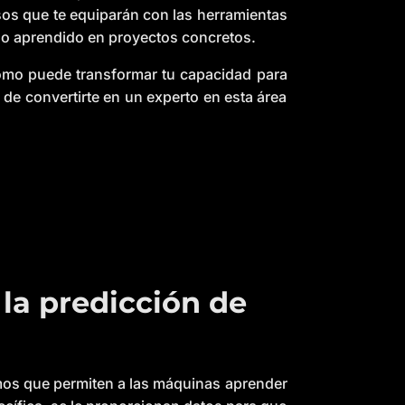
I
os que te equiparán con las herramientas
n
B
 lo aprendido en proyectos concretos.
l
o
g
ómo puede transformar tu capacidad para
'
s
 de convertirte en un experto en esta área
B
l
o
g
V
o
i
c
e
A
I
™
m
a
y
h
a
v
la predicción de
e
s
li
g
h
t
p
r
o
ritmos que permiten a las máquinas aprender
n
u