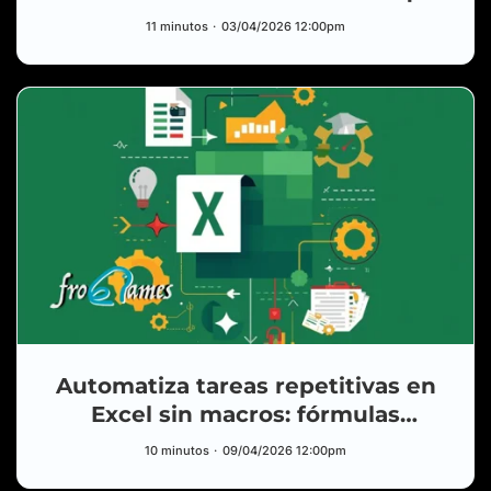
se entienden de un vistazo
11 minutos
03/04/2026 12:00pm
Automatiza tareas repetitivas en
Excel sin macros: fórmulas
avanzadas y Power Query
10 minutos
09/04/2026 12:00pm