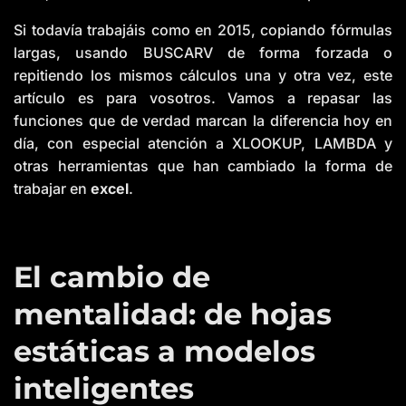
o
i
c
Si todavía trabajáis como en 2015, copiando fórmulas
e
A
largas, usando BUSCARV de forma forzada o
I
™
repitiendo los mismos cálculos una y otra vez, este
m
a
artículo es para vosotros. Vamos a repasar las
y
h
funciones que de verdad marcan la diferencia hoy en
a
v
día, con especial atención a XLOOKUP, LAMBDA y
e
s
otras herramientas que han cambiado la forma de
li
g
trabajar en
excel
.
h
t
p
r
o
n
u
n
El cambio de
c
i
a
mentalidad: de hojas
ti
o
n
estáticas a modelos
n
u
a
n
inteligentes
c
e
s