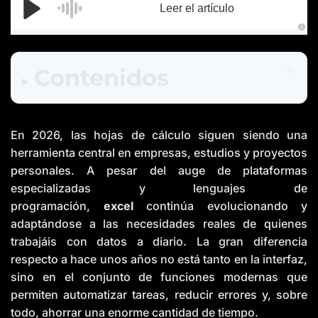
Leer el artículo
A
u
d
i
Contenidos
o
g
e
n
e
r
a
En 2026, las hojas de cálculo siguen siendo una
t
e
d
herramienta central en empresas, estudios y proyectos
b
y
personales. A pesar del auge de plataformas
D
r
especializadas y lenguajes de
o
p
programación,
excel
continúa evolucionando y
I
n
adaptándose a las necesidades reales de quienes
B
l
trabajáis con datos a diario. La gran diferencia
o
g
respecto a hace unos años no está tanto en la interfaz,
'
s
sino en el conjunto de funciones modernas que
B
l
permiten automatizar tareas, reducir errores y, sobre
o
g
todo, ahorrar una enorme cantidad de tiempo.
V