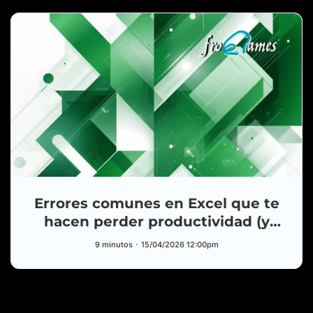
HUB
Errores comunes en Excel que te
Deja de decir "me, yesterday, go…" — así se
VIDEO
habla de verdad en inglés (nivel A2)
hacen perder productividad (y
YouTube
5 ago.
cómo evitarlos)
9 minutos
15/04/2026 12:00pm
Tutorial completo de Skills de Claude:
POST
créalas, ejecútalas y compártelas
Blog
5 ago.