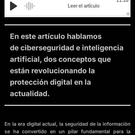
11:16
Leer el artículo
A
u
d
i
o
En este artículo hablamos
g
e
n
de ciberseguridad e inteligencia
e
r
a
artificial, dos conceptos que
t
e
d
están revolucionando la
b
y
D
protección digital en la
r
o
p
actualidad.
I
n
B
l
o
g
'
s
B
En la era digital actual, la seguridad de la información
l
o
se ha convertido en un pilar fundamental para la
g
V