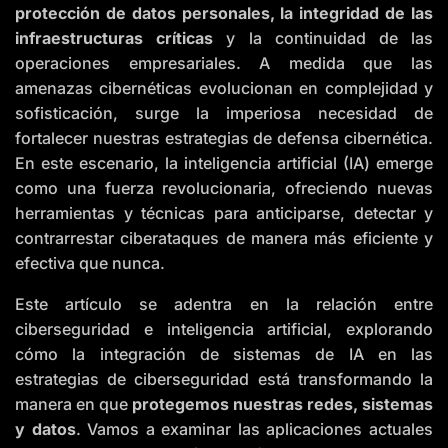
protección de datos personales, la integridad de las
o
i
infraestructuras críticas
y la continuidad de las
c
e
A
operaciones empresariales. A medida que las
I
™
amenazas cibernéticas evolucionan en complejidad y
m
a
sofisticación, surge la imperiosa necesidad de
y
h
fortalecer nuestras estrategias de defensa cibernética.
a
v
En este escenario, la inteligencia artificial (IA) emerge
e
s
como una fuerza revolucionaria, ofreciendo nuevas
li
g
herramientas y técnicas para anticiparse, detectar y
h
t
contrarrestar ciberataques de manera más eficiente y
p
r
efectiva que nunca.
o
n
u
n
Este artículo se adentra en la relación entre
c
i
ciberseguridad e inteligencia artificial, explorando
a
ti
cómo la integración de sistemas de IA en las
o
n
estrategias de ciberseguridad está transformando la
n
u
manera en que
protegemos nuestras redes, sistemas
a
n
y datos
. Vamos a examinar las aplicaciones actuales
c
e