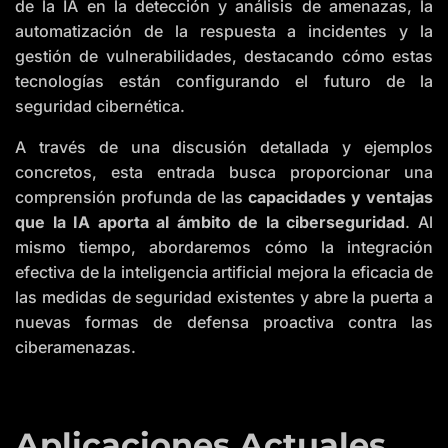
de la IA en la detección y análisis de amenazas, la
s
.
automatización de la respuesta a incidentes y la
L
e
gestión de vulnerabilidades, destacando cómo estas
a
r
tecnologías están configurando el futuro de la
n
m
seguridad cibernética.
o
r
e
A través de una discusión detallada y ejemplos
concretos, esta entrada busca proporcionar una
comprensión profunda de las
capacidades y ventajas
que la IA aporta al ámbito de la ciberseguridad
. Al
mismo tiempo, abordaremos cómo la integración
efectiva de la inteligencia artificial mejora la eficacia de
las medidas de seguridad existentes y abre la puerta a
nuevas formas de defensa proactiva contra las
ciberamenazas.
Aplicaciones Actuales