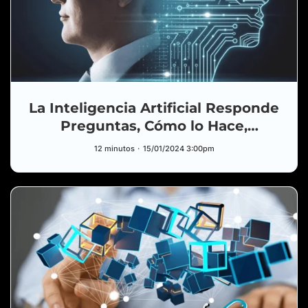
La Inteligencia Artificial Responde
Preguntas, Cómo lo Hace,
Limitaciones y Aplicaciones
12 minutos
15/01/2024 3:00pm
HUB