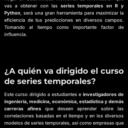
e
vas a obtener con las
series temporales en R y
s
li
Python
, será una gran herramienta para maximizar la
g
h
eficiencia de tus predicciones en diversos campos.
t
p
Tomando al tiempo como importante factor de
r
o
influencia.
n
u
n
c
i
a
ti
o
n
n
¿A quién va dirigido el curso
u
a
n
de series temporales?
c
e
s
.
L
Este curso dirigido a estudiantes e
investigadores de
e
a
ingeniería, medicina, económica, estadística y demás
r
n
carreras afines
que deseen aprender sobre las
m
o
correlaciones basadas en el tiempo y en los diversos
r
e
modelos de series temporales, así como empresas que