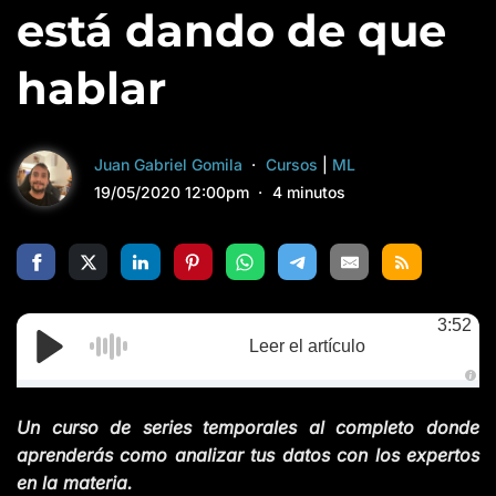
está dando de que
hablar
Juan Gabriel Gomila
Cursos
|
ML
19/05/2020 12:00pm
4 minutos
3:52
Leer el artículo
A
u
d
Un curso de series temporales al completo donde
i
o
aprenderás como analizar tus datos con los expertos
g
e
en la materia.
n