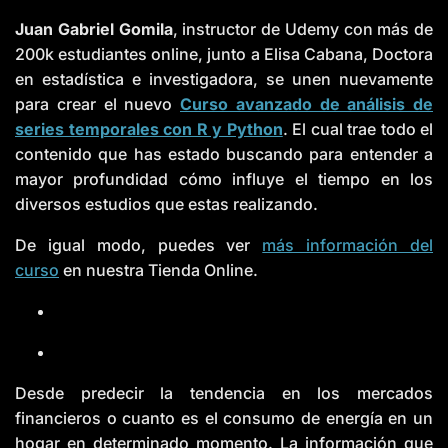
e
r
Juan Gabriel Gomila
, instructor de Udemy con más de
a
t
200k estudiantes online, junto a Elisa Cabana, Doctora
e
d
en estadística e investigadora, se unen nuevamente
b
y
D
para crear el nuevo
Curso avanzado de análisis de
r
o
series temporales con R y Python
. El cual trae todo el
p
I
contenido que has estado buscando para entender a
n
B
mayor profundidad cómo influye el tiempo en los
l
o
diversos estudios que estas realizando.
g
'
s
De igual modo, puedes ver
más información del
B
l
curso
en nuestra Tienda Online.
o
g
V
o
i
c
e
A
I
™
m
Desde predecir la tendencia en los mercados
a
y
financieros o cuanto es el consumo de energía en un
h
a
hogar en determinado momento. La información que
v