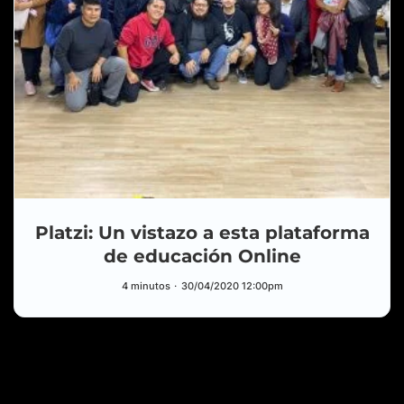
HUB
Platzi: Un vistazo a esta plataforma
¿Fable? ¿Sonnet? ¿Opus? Deja de usar el
VIDEO
de educación Online
modelo equivocado en Claude — Guía
explicada al 100%
YouTube
6 ago.
4 minutos
30/04/2020 12:00pm
¿Puedes distinguir mi voz de una Inteligencia
POST
Artificial?
Blog
6 ago.