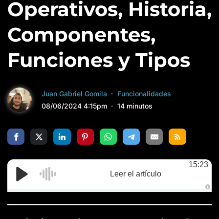
Operativos, Historia,
Componentes,
Funciones y Tipos
Juan Gabriel Gomila
Funcionalidades
08/06/2024 4:15pm
14 minutos
15:23
Leer el artículo
A
u
d
i
o