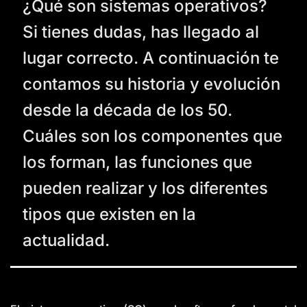
¿Qué son sistemas operativos?
g
e
n
Si tienes dudas, has llegado al
e
r
a
lugar correcto. A continuación te
t
e
d
contamos su historia y evolución
b
y
D
desde la década de los 50.
r
o
p
Cuáles son los componentes que
I
n
B
l
los forman, las funciones que
o
g
'
pueden realizar y los diferentes
s
B
l
tipos que existen en la
o
g
V
actualidad.
o
i
c
e
A
I
™
m
a