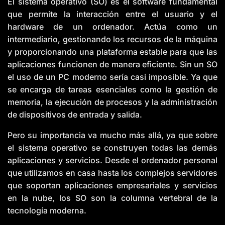
El sistema operativo (SO) es el software fundamental
y
h
que permite la interacción entre el usuario y el
a
v
hardware de un ordenador. Actúa como un
e
s
intermediario, gestionando los recursos de la máquina
li
g
y proporcionando una plataforma estable para que las
h
t
aplicaciones funcionen de manera eficiente. Sin un SO
p
r
el uso de un PC moderno sería casi imposible. Ya que
o
n
se encarga de tareas esenciales como la gestión de
u
n
c
memoria, la ejecución de procesos y la administración
i
a
de dispositivos de entrada y salida.
ti
o
n
Pero su importancia va mucho más allá, ya que sobre
n
u
el sistema operativo se construyen todas las demás
a
n
aplicaciones y servicios. Desde el ordenador personal
c
e
que utilizamos en casa hasta los complejos servidores
s
.
que soportan aplicaciones empresariales y servicios
L
e
en la nube, los SO son la columna vertebral de la
a
r
n
tecnología moderna.
m
o