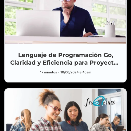
Lenguaje de Programación Go,
Claridad y Eficiencia para Proyectos
de Gran Escala
17 minutos
10/06/2024 8:45am
HUB
¿Fable? ¿Sonnet? ¿Opus? Deja de usar el
VIDEO
modelo equivocado en Claude — Guía
explicada al 100%
YouTube
6 ago.