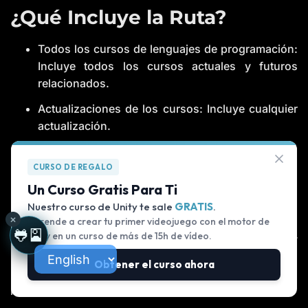
¿Qué Incluye la Ruta?
Construí mi propio CRM sin código (en 20
VIDEO
minutos)
Todos los cursos de lenguajes de programación:
YouTube
7 ago.
Incluye todos los cursos actuales y futuros
relacionados.
¿Fable? ¿Sonnet? ¿Opus? Deja de usar el
VIDEO
Actualizaciones de los cursos: Incluye cualquier
modelo equivocado en Claude — Guía
explicada al 100%
YouTube
6 ago.
actualización.
Acceso a la comunidad: Resuelve dudas con
¿Puedes distinguir mi voz de una Inteligencia
profesores o compañeros.
CURSO DE REGALO
POST
Artificial?
Un Curso Gratis Para Ti
Blog
6 ago.
Certificado de la ruta: Obtén un certificado al
Nuestro curso de Unity te sale
GRATIS
.
completar la ruta y cada curso.
×
Aprende a crear tu primer videojuego con el motor de
Comparativa exprés: ¿GPU, TPU o NPU para
🐸🎴
VIDEO
Unity en un curso de más de 15h de vídeo.
No dejes pasar la oportunidad de aprender y
proyectos de hobby?
YouTube
6 ago.
perfeccionar tus habilidades de programación con
Obtener el curso ahora
Frogames. ¡Inscríbete hoy mismo y da el primer paso
hacia una carrera exitosa en el desarrollo de software!
Deja de decir "me, yesterday, go…" — así se
VIDEO
habla de verdad en inglés (nivel A2)