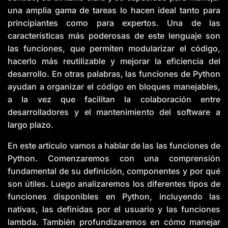
i
una amplia gama de tareas lo hacen ideal tanto para
c
e
A
principiantes como para expertos. Una de las
I
™
características más poderosas de este lenguaje son
m
a
las funciones, que permiten modularizar el código,
y
h
hacerlo más reutilizable y mejorar la eficiencia del
a
v
desarrollo. En otras palabras, las funciones de Python
e
s
ayudan a organizar el código en bloques manejables,
li
g
a la vez que facilitan la colaboración entre
h
t
desarrolladores y el mantenimiento del software a
p
r
largo plazo.
o
n
u
n
En este artículo vamos a hablar de las las funciones de
c
i
Python. Comenzaremos con una comprensión
a
ti
fundamental de su definición, componentes y por qué
o
n
son útiles. Luego analizaremos los diferentes tipos de
n
u
funciones disponibles en Python, incluyendo las
a
n
nativas, las definidas por el usuario y las funciones
c
e
lambda. También profundizaremos en cómo manejar
s
.