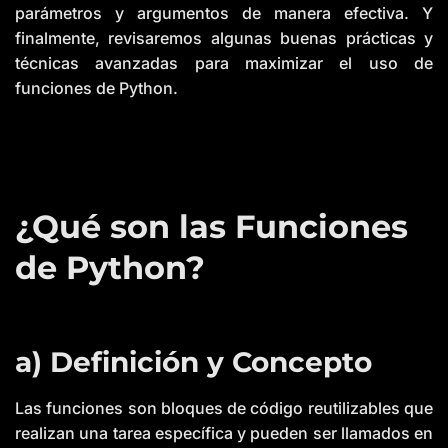
parámetros y argumentos de manera efectiva. Y
L
e
finalmente, revisaremos algunas buenas prácticas y
a
r
técnicas avanzadas para maximizar el uso de
n
m
funciones de Python.
o
r
e
¿Qué son las Funciones
de Python?
a) Definición y Concepto
Las funciones son bloques de código reutilizables que
realizan una tarea específica y pueden ser llamados en