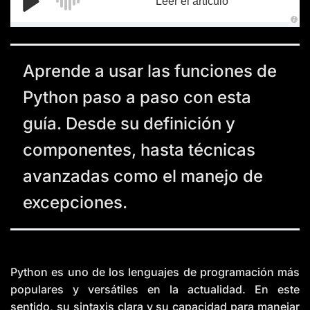
Leer el artículo
A
u
d
i
o
Aprende a usar las funciones de
g
e
n
Python paso a paso con esta
e
r
a
guía. Desde su definición y
t
e
d
componentes, hasta técnicas
b
y
D
avanzadas como el manejo de
r
o
p
excepciones.
I
n
B
l
o
g
'
s
B
Python es uno de los lenguajes de programación más
l
o
populares y versátiles en la actualidad. En este
g
V
sentido, su sintaxis clara y su capacidad para manejar
o